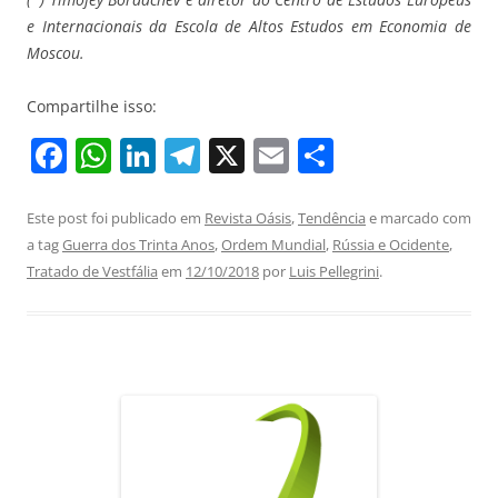
e Internacionais da Escola de Altos Estudos em Economia de
Moscou.
Compartilhe isso:
F
W
Li
T
X
E
S
a
h
n
el
m
h
c
at
k
e
ai
ar
Este post foi publicado em
Revista Oásis
,
Tendência
e marcado com
a tag
Guerra dos Trinta Anos
,
Ordem Mundial
,
Rússia e Ocidente
,
e
s
e
gr
l
e
Tratado de Vestfália
em
12/10/2018
por
Luis Pellegrini
.
b
A
dI
a
o
p
n
m
o
p
k