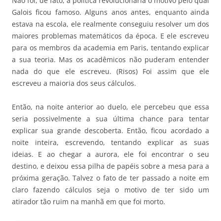
Não foi, de fato, a política revolucionária o motivo pelo qual
Galois ficou famoso. Alguns anos antes, enquanto ainda
estava na escola, ele realmente conseguiu resolver um dos
maiores problemas matemáticos da época. E ele escreveu
para os membros da academia em Paris, tentando explicar
a sua teoria. Mas os acadêmicos não puderam entender
nada do que ele escreveu. (Risos) Foi assim que ele
escreveu a maioria dos seus cálculos.
Então, na noite anterior ao duelo, ele percebeu que essa
seria possivelmente a sua última chance para tentar
explicar sua grande descoberta. Então, ficou acordado a
noite inteira, escrevendo, tentando explicar as suas
ideias. E ao chegar a aurora, ele foi encontrar o seu
destino, e deixou essa pilha de papéis sobre a mesa para a
próxima geração. Talvez o fato de ter passado a noite em
claro fazendo cálculos seja o motivo de ter sido um
atirador tão ruim na manhã em que foi morto.