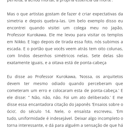
Mas o que artistas gostam de fazer é criar expectativas da
simetria e depois quebra-las. Um belo exemplo disso eu
encontrei quando visitei um colega meu no Japão,
Professor Kurokawa. Ele me levou para visitar os templos
em Nikko. E logo depois de tirada essa foto, nós subimos a
escada. E o portão que vocês veem atrás tem oito colunas,
com lindos desenhos simétricos nelas. Sete delas são
exatamente iguais, e a oitava está de ponta-cabeça
Eu disse ao Professor Kurokawa, ‘Nossa, os arquitetos
devem ter mesmo odiado quando perceberam que
cometeram um erro e colocaram esta de ponta-cabeça.’ E
ele disse: ” Não, não, não. Foi um ato deliberado.’ E me
disse essa encantadora citação do japonês ‘Ensaios sobre o
ócio’, do século 14. Nele, o ensaísta escreveu, ‘Em
tudo, uniformidade é indesejável. Deixar algo incompleto o
torna interessante, e dá para alguém a sensação de que há