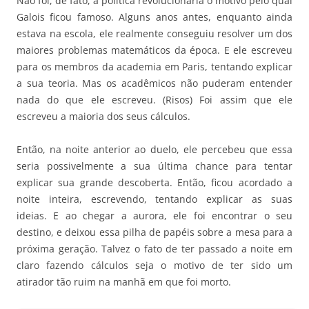
Não foi, de fato, a política revolucionária o motivo pelo qual
Galois ficou famoso. Alguns anos antes, enquanto ainda
estava na escola, ele realmente conseguiu resolver um dos
maiores problemas matemáticos da época. E ele escreveu
para os membros da academia em Paris, tentando explicar
a sua teoria. Mas os acadêmicos não puderam entender
nada do que ele escreveu. (Risos) Foi assim que ele
escreveu a maioria dos seus cálculos.
Então, na noite anterior ao duelo, ele percebeu que essa
seria possivelmente a sua última chance para tentar
explicar sua grande descoberta. Então, ficou acordado a
noite inteira, escrevendo, tentando explicar as suas
ideias. E ao chegar a aurora, ele foi encontrar o seu
destino, e deixou essa pilha de papéis sobre a mesa para a
próxima geração. Talvez o fato de ter passado a noite em
claro fazendo cálculos seja o motivo de ter sido um
atirador tão ruim na manhã em que foi morto.