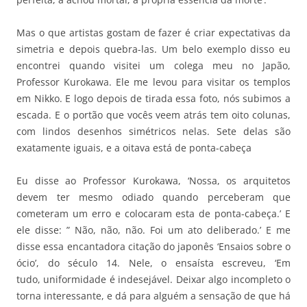
Mas o que artistas gostam de fazer é criar expectativas da
simetria e depois quebra-las. Um belo exemplo disso eu
encontrei quando visitei um colega meu no Japão,
Professor Kurokawa. Ele me levou para visitar os templos
em Nikko. E logo depois de tirada essa foto, nós subimos a
escada. E o portão que vocês veem atrás tem oito colunas,
com lindos desenhos simétricos nelas. Sete delas são
exatamente iguais, e a oitava está de ponta-cabeça
Eu disse ao Professor Kurokawa, ‘Nossa, os arquitetos
devem ter mesmo odiado quando perceberam que
cometeram um erro e colocaram esta de ponta-cabeça.’ E
ele disse: ” Não, não, não. Foi um ato deliberado.’ E me
disse essa encantadora citação do japonês ‘Ensaios sobre o
ócio’, do século 14. Nele, o ensaísta escreveu, ‘Em
tudo, uniformidade é indesejável. Deixar algo incompleto o
torna interessante, e dá para alguém a sensação de que há