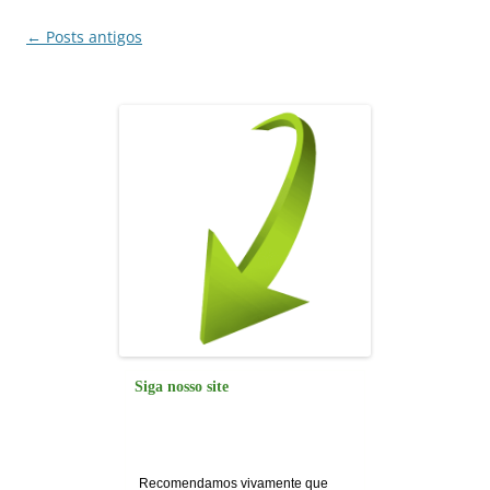
k
Navegação
←
Posts antigos
de
posts
Siga nosso site
Recomendamos vivamente que