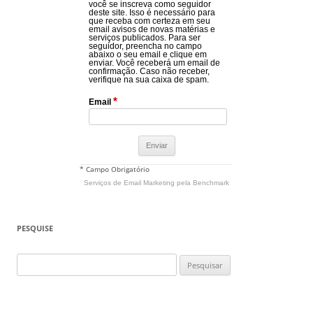
você se inscreva como seguidor
deste site. Isso é necessário para
que receba com certeza em seu
email avisos de novas matérias e
serviços publicados. Para ser
seguidor, preencha no campo
abaixo o seu email e clique em
enviar. Você receberá um email de
confirmação. Caso não receber,
verifique na sua caixa de spam.
*
Email
* Campo Obrigatório
Serviços de Email Marketing
pela Benchmark
PESQUISE
Pesquisar
por: