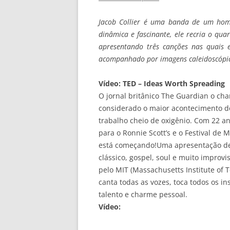
Jacob Collier é uma banda de um ho
dinâmica e fascinante, ele recria o qu
apresentando três canções nas quais e
acompanhado por imagens caleidoscópic
Vídeo: TED – Ideas Worth Spreading
O jornal britânico The Guardian o cham
considerado o maior acontecimento do
trabalho cheio de oxigênio. Com 22 
para o Ronnie Scott’s e o Festival de 
está começando!Uma apresentação del
clássico, gospel, soul e muito impro
pelo MIT (Massachusetts Institute of 
canta todas as vozes, toca todos os 
talento e charme pessoal.
Vídeo: