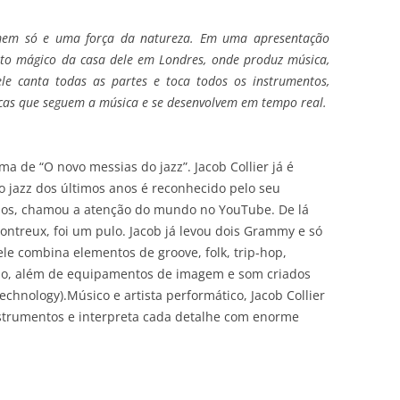
mem só e uma força da natureza. Em uma apresentação
arto mágico da casa dele em Londres, onde produz música,
le canta todas as partes e toca todos os instrumentos,
as que seguem a música e se desenvolvem em tempo real.
a de “O novo messias do jazz”. Jacob Collier já é
 jazz dos últimos anos é reconhecido pelo seu
anos, chamou a atenção do mundo no YouTube. De lá
Montreux, foi um pulo. Jacob já levou dois Grammy e só
e combina elementos de groove, folk, trip-hop,
viso, além de equipamentos de imagem e som criados
Technology).
Músico e artista performático,
Jacob Collier
instrumentos e interpreta cada detalhe com enorme