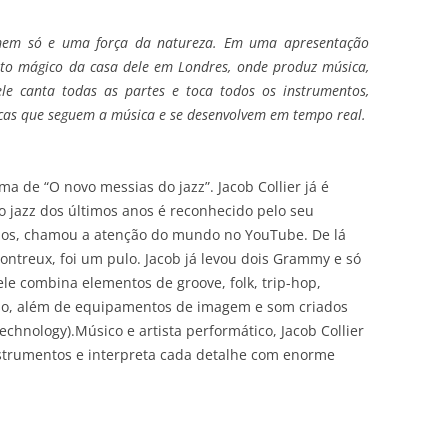
mem só e uma força da natureza. Em uma apresentação
arto mágico da casa dele em Londres, onde produz música,
le canta todas as partes e toca todos os instrumentos,
as que seguem a música e se desenvolvem em tempo real.
a de “O novo messias do jazz”. Jacob Collier já é
 jazz dos últimos anos é reconhecido pelo seu
anos, chamou a atenção do mundo no YouTube. De lá
Montreux, foi um pulo. Jacob já levou dois Grammy e só
e combina elementos de groove, folk, trip-hop,
viso, além de equipamentos de imagem e som criados
Technology).
Músico e artista performático,
Jacob Collier
instrumentos e interpreta cada detalhe com enorme