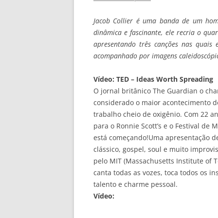
Jacob Collier é uma banda de um ho
dinâmica e fascinante, ele recria o qu
apresentando três canções nas quais e
acompanhado por imagens caleidoscópic
Vídeo: TED – Ideas Worth Spreading
O jornal britânico The Guardian o cham
considerado o maior acontecimento do
trabalho cheio de oxigênio. Com 22 
para o Ronnie Scott’s e o Festival de 
está começando!Uma apresentação del
clássico, gospel, soul e muito impro
pelo MIT (Massachusetts Institute of 
canta todas as vozes, toca todos os 
talento e charme pessoal.
Vídeo: