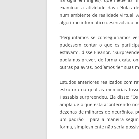
na sigla em inglês), que mede as m
examinar a atividade das células d
num ambiente de realidade virtual. 
algoritmo informático desenvolvido po
“Perguntamos se conseguiríamos ver
pudessem contar o que os particip
estavam”, disse Eleanor. “Surpreend
podíamos prever, de forma exata, on
outras palavras, podíamos ‘ler’ suas 
Estudos anteriores realizados com ra
estrutura na qual as memórias foss
Hassabis surpreendeu. Ela disse: “O
ampla de o que está acontecendo nos
dezenas de milhares de neurônios, p
um padrão – para a maneira segund
forma, simplesmente não seria possíve