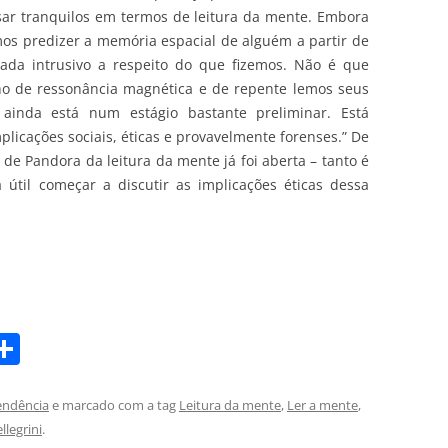
ar tranquilos em termos de leitura da mente. Embora
s predizer a memória espacial de alguém a partir de
nada intrusivo a respeito do que fizemos. Não é que
 de ressonância magnética e de repente lemos seus
inda está num estágio bastante preliminar. Está
licações sociais, éticas e provavelmente forenses.” De
de Pandora da leitura da mente já foi aberta – tanto é
 útil começar a discutir as implicações éticas dessa
S
m
h
i
ar
endência
e marcado com a tag
Leitura da mente
,
Ler a mente
,
llegrini
.
e