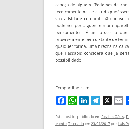
cabeça de alguém. “Podemos descans
tecnicamente nesse estudo pudéssemo
sua atividade cerebral, não houve 
pudemos pôr alguém em um aparelho
pensamentos. É um processo que a
provavelmente bem distante de ter imp
qualquer forma, uma brecha na caixa 
que Hassabis considera que já seria
possibilidade
Compartilhe isso:
F
W
Li
T
X
E
a
h
n
el
c
at
k
e
a
Este post foi publicado em
Revista Oásis
,
T
Mente
,
Telepatia
em
23/01/2017
por
Luis Pe
e
s
e
gr
l