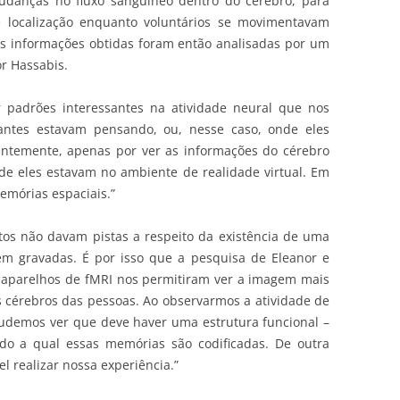
udanças no fluxo sanguíneo dentro do cérebro, para
e localização enquanto voluntários se movimentavam
As informações obtidas foram então analisadas por um
r Hassabis.
 padrões interessantes na atividade neural que nos
antes estavam pensando, ou, nesse caso, onde eles
entemente, apenas por ver as informações do cérebro
de eles estavam no ambiente de realidade virtual. Em
memórias espaciais.”
tos não davam pistas a respeito da existência de uma
em gravadas. É por isso que a pesquisa de Eleanor e
s aparelhos de fMRI nos permitiram ver a imagem mais
 cérebros das pessoas. Ao observarmos a atividade de
udemos ver que deve haver uma estrutura funcional –
o a qual essas memórias são codificadas. De outra
l realizar nossa experiência.”