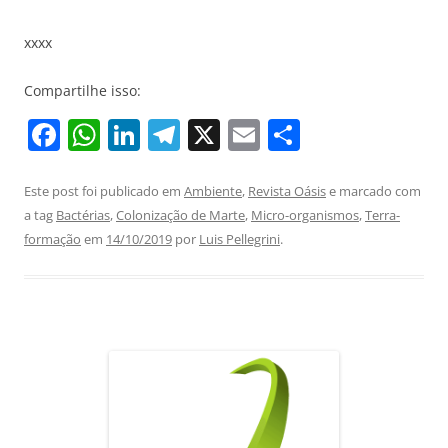
xxxx
Compartilhe isso:
F
W
Li
T
X
E
S
a
h
n
el
m
h
c
at
k
e
ai
ar
Este post foi publicado em
Ambiente
,
Revista Oásis
e marcado com
a tag
Bactérias
,
Colonização de Marte
,
Micro-organismos
,
Terra-
e
s
e
gr
l
e
formação
em
14/10/2019
por
Luis Pellegrini
.
b
A
dI
a
o
p
n
m
o
p
k