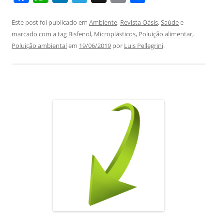
a
h
n
el
m
h
c
at
k
e
ai
ar
Este post foi publicado em
Ambiente
,
Revista Oásis
,
Saúde
e
marcado com a tag
Bisfenol
,
Microplásticos
,
Poluição alimentar
,
e
s
e
gr
l
e
Poluição ambiental
em
19/06/2019
por
Luis Pellegrini
.
b
A
dI
a
o
p
n
m
o
p
k