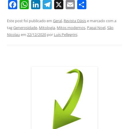
F
W
Li
T
X
E
S
a
h
n
el
m
h
c
at
k
e
ai
ar
Este post foi publicado em
Geral
,
Revista Oásis
e marcado com a
tag
Generosidade
,
Mitologia
,
Mitos modernos
,
Papai Noel
,
São
e
s
e
gr
l
e
Nicolau
em
22/12/2020
por
Luis Pellegrini
.
b
A
dI
a
o
p
n
m
o
p
k