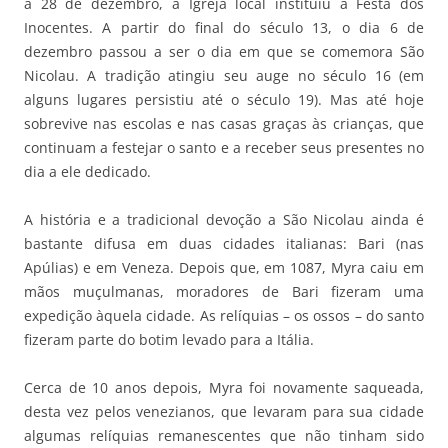
a 28 de dezembro, a Igreja local instituiu a Festa dos
Inocentes. A partir do final do século 13, o dia 6 de
dezembro passou a ser o dia em que se comemora São
Nicolau. A tradição atingiu seu auge no século 16 (em
alguns lugares persistiu até o século 19). Mas até hoje
sobrevive nas escolas e nas casas graças às crianças, que
continuam a festejar o santo e a receber seus presentes no
dia a ele dedicado.
A história e a tradicional devoção a São Nicolau ainda é
bastante difusa em duas cidades italianas: Bari (nas
Apúlias) e em Veneza. Depois que, em 1087, Myra caiu em
mãos muçulmanas, moradores de Bari fizeram uma
expedição àquela cidade. As relíquias – os ossos – do santo
fizeram parte do botim levado para a Itália.
Cerca de 10 anos depois, Myra foi novamente saqueada,
desta vez pelos venezianos, que levaram para sua cidade
algumas relíquias remanescentes que não tinham sido