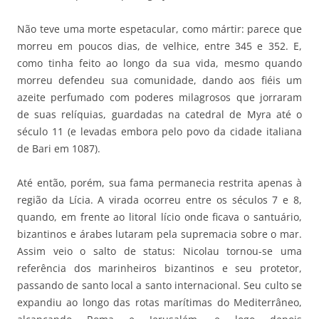
Não teve uma morte espetacular, como mártir: parece que
morreu em poucos dias, de velhice, entre 345 e 352. E,
como tinha feito ao longo da sua vida, mesmo quando
morreu defendeu sua comunidade, dando aos fiéis um
azeite perfumado com poderes milagrosos que jorraram
de suas relíquias, guardadas na catedral de Myra até o
século 11 (e levadas embora pelo povo da cidade italiana
de Bari em 1087).
Até então, porém, sua fama permanecia restrita apenas à
região da Lícia. A virada ocorreu entre os séculos 7 e 8,
quando, em frente ao litoral lício onde ficava o santuário,
bizantinos e árabes lutaram pela supremacia sobre o mar.
Assim veio o salto de status: Nicolau tornou-se uma
referência dos marinheiros bizantinos e seu protetor,
passando de santo local a santo internacional. Seu culto se
expandiu ao longo das rotas marítimas do Mediterrâneo,