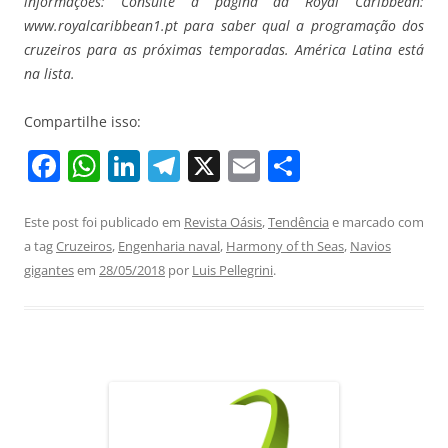
informações: Consulte a página da Royal Caribbean:
www.royalcaribbean1.pt para saber qual a programação dos
cruzeiros para as próximas temporadas. América Latina está
na lista.
Compartilhe isso:
F
W
Li
T
X
E
S
a
h
n
el
m
h
c
at
k
e
ai
ar
Este post foi publicado em
Revista Oásis
,
Tendência
e marcado com
a tag
Cruzeiros
,
Engenharia naval
,
Harmony of th Seas
,
Navios
e
s
e
gr
l
e
gigantes
em
28/05/2018
por
Luis Pellegrini
.
b
A
dI
a
o
p
n
m
o
p
k