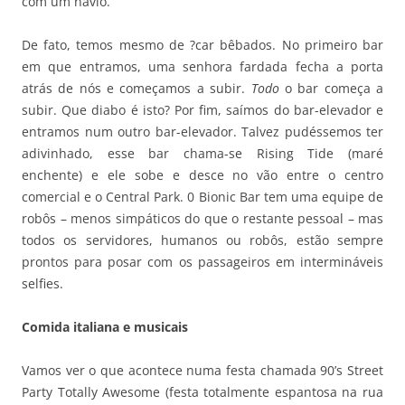
com um navio.
De fato, temos mesmo de ?car bêbados. No primeiro bar
em que entramos, uma senhora fardada fecha a porta
atrás de nós e começamos a subir.
Todo
o bar começa a
subir. Que diabo é isto? Por fim, saímos do bar-elevador e
entramos num outro bar-elevador. Talvez pudéssemos ter
adivinhado, esse bar chama-se Rising Tide (maré
enchente) e ele sobe e desce no vão entre o centro
comercial e o Central Park. 0 Bionic Bar tem uma equipe de
robôs – menos simpáticos do que o restante pessoal – mas
todos os servidores, humanos ou robôs, estão sempre
prontos para posar com os passageiros em intermináveis
selfies.
Comida italiana e musicais
Vamos ver o que acontece numa festa chamada 90’s Street
Party Totally Awesome (festa totalmente espantosa na rua