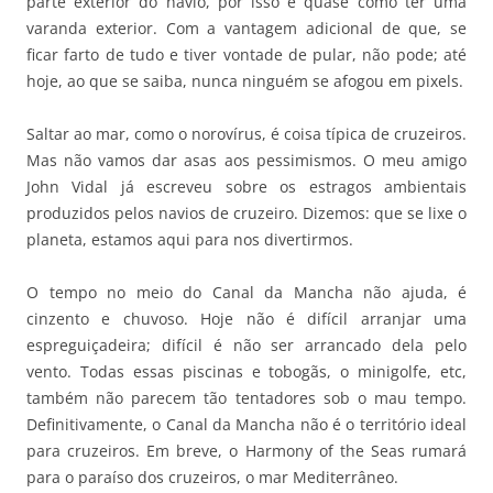
parte exterior do navio, por isso é quase como ter uma
varanda exterior. Com a vantagem adicional de que, se
ficar farto de tudo e tiver vontade de pular, não pode; até
hoje, ao que se saiba, nunca ninguém se afogou em pixels.
Saltar ao mar, como o norovírus, é coisa típica de cruzeiros.
Mas não vamos dar asas aos pessimismos. O meu amigo
John Vidal já escreveu sobre os estragos ambientais
produzidos pelos navios de cruzeiro. Dizemos: que se lixe o
planeta, estamos aqui para nos divertirmos.
O tempo no meio do Canal da Mancha não ajuda, é
cinzento e chuvoso. Hoje não é difícil arranjar uma
espreguiçadeira; difícil é não ser arrancado dela pelo
vento. Todas essas piscinas e tobogãs, o minigolfe, etc,
também não parecem tão tentadores sob o mau tempo.
Definitivamente, o Canal da Mancha não é o território ideal
para cruzeiros. Em breve, o Harmony of the Seas rumará
para o paraíso dos cruzeiros, o mar Mediterrâneo.