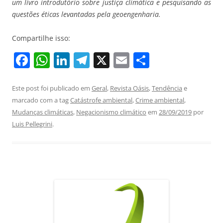
um livro introdutório sobre justiça climática e pesquisando as
questões éticas levantadas pela geoengenharia.
Compartilhe isso:
F
W
Li
T
X
E
S
a
h
n
el
m
h
c
at
k
e
ai
ar
Este post foi publicado em
Geral
,
Revista Oásis
,
Tendência
e
marcado com a tag
Catástrofe ambiental
,
Crime ambiental
,
e
s
e
gr
l
e
Mudanças climáticas
,
Negacionismo climático
em
28/09/2019
por
b
A
dI
a
Luis Pellegrini
.
o
p
n
m
o
p
k