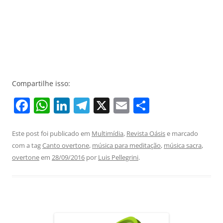
Compartilhe isso:
F
W
Li
T
X
E
S
a
h
n
el
m
h
c
at
k
e
ai
ar
Este post foi publicado em
Multimídia
,
Revista Oásis
e marcado
com a tag
Canto overtone
,
música para meditação
,
música sacra
,
e
s
e
gr
l
e
overtone
em
28/09/2016
por
Luis Pellegrini
.
b
A
dI
a
o
p
n
m
o
p
k