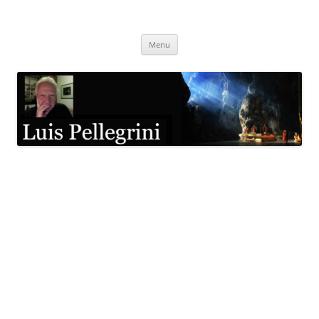
Pular
para
Luis Pellegrini
o
conteúdo
Menu