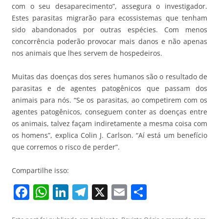
com o seu desaparecimento”, assegura o investigador.
Estes parasitas migrarão para ecossistemas que tenham
sido abandonados por outras espécies. Com menos
concorrência poderão provocar mais danos e não apenas
nos animais que lhes servem de hospedeiros.
Muitas das doenças dos seres humanos são o resultado de
parasitas e de agentes patogênicos que passam dos
animais para nós. “Se os parasitas, ao competirem com os
agentes patogênicos, conseguem conter as doenças entre
os animais, talvez façam indiretamente a mesma coisa com
os homens”, explica Colin J. Carlson. “Aí está um benefício
que corremos o risco de perder”.
Compartilhe isso:
F
W
Li
T
X
E
S
a
h
n
el
m
h