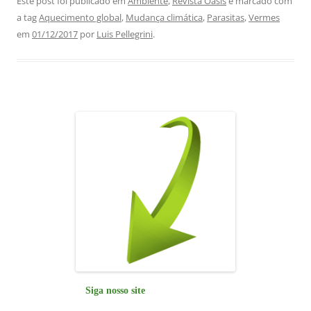
c
at
k
e
ai
ar
Este post foi publicado em
Ambiente
,
Revista Oásis
e marcado com
a tag
Aquecimento global
,
Mudança climática
,
Parasitas
,
Vermes
e
s
e
gr
l
e
em
01/12/2017
por
Luis Pellegrini
.
b
A
dI
a
o
p
n
m
o
p
k
Siga nosso site