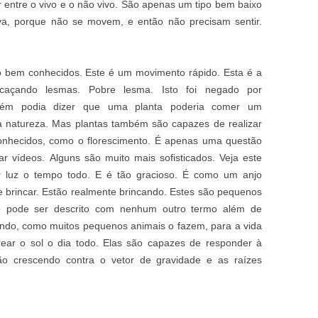
r entre o vivo e o não vivo. São apenas um tipo bem baixo
a, porque não se movem, e então não precisam sentir.
o bem conhecidos. Este é um movimento rápido. Esta é a
açando lesmas. Pobre lesma. Isto foi negado por
guém podia dizer que uma planta poderia comer um
a natureza. Mas plantas também são capazes de realizar
nhecidos, como o florescimento. É apenas uma questão
r vídeos. Alguns são muito mais sofisticados. Veja este
r luz o tempo todo. E é tão gracioso. É como um anjo
 brincar. Estão realmente brincando. Estes são pequenos
ão pode ser descrito com nenhum outro termo além de
nando, como muitos pequenos animais o fazem, para a vida
rear o sol o dia todo. Elas são capazes de responder à
tão crescendo contra o vetor de gravidade e as raízes