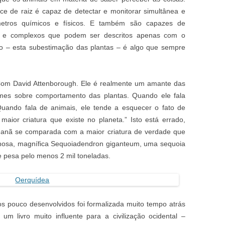
e de raiz é capaz de detectar e monitorar simultânea e
etros químicos e físicos. E também são capazes de
os e complexos que podem ser descritos apenas com o
lgo – esta subestimação das plantas – é algo que sempre
Com David Attenborough. Ele é realmente um amante das
ilmes sobre comportamento das plantas. Quando ele fala
Quando fala de animais, ele tende a esquecer o fato de
 maior criatura que existe no planeta.” Isto está errado,
a anã se comparada com a maior criatura de verdade que
ilhosa, magnífica Sequoiadendron giganteum, uma sequoia
e pesa pelo menos 2 mil toneladas.
os pouco desenvolvidos foi formalizada muito tempo atrás
um livro muito influente para a civilização ocidental –