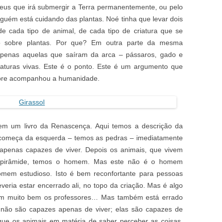
eus que irá submergir a Terra permanentemente, ou pelo
uém está cuidando das plantas. Noé tinha que levar dois
e cada tipo de animal, de cada tipo de criatura que se
 sobre plantas. Por que? Em outra parte da mesma
o apenas aquelas que saíram da arca – pássaros, gado e
iaturas vivas. Este é o ponto. Este é um argumento que
empre acompanhou a humanidade.
em um livro da Renascença. Aqui temos a descrição da
começa da esquerda – temos as pedras – imediatamente
 apenas capazes de viver. Depois os animais, que vivem
 pirâmide, temos o homem. Mas este não é o homem
mem estudioso. Isto é bem reconfortante para pessoas
veria estar encerrado ali, no topo da criação. Mas é algo
em muito bem os professores… Mas também está errado
s não são capazes apenas de viver; elas são capazes de
 que os animais em matéria de saber perceber as coisas.