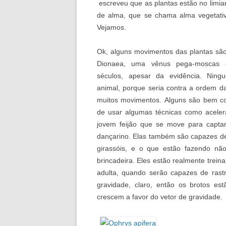
escreveu que as plantas estão no limia
de alma, que se chama alma vegetativ
Vejamos.
Ok, alguns movimentos das plantas sã
Dionaea, uma vênus pega-moscas c
séculos, apesar da evidência. Nin
animal, porque seria contra a ordem d
muitos movimentos. Alguns são bem co
de usar algumas técnicas como acelera
jovem feijão que se move para capta
dançarino. Elas também são capazes de
girassóis, e o que estão fazendo n
brincadeira. Eles estão realmente trei
adulta, quando serão capazes de rast
gravidade, claro, então os brotos es
crescem a favor do vetor de gravidade.