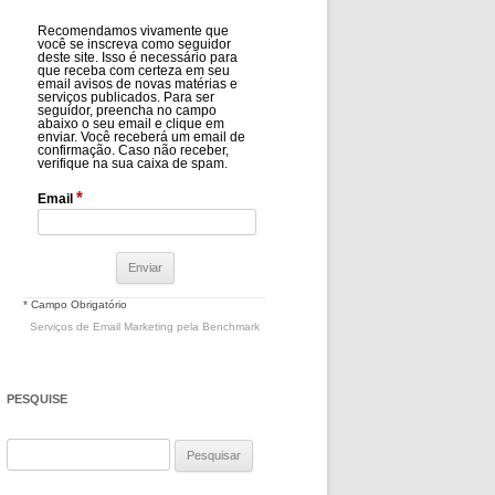
Recomendamos vivamente que
você se inscreva como seguidor
deste site. Isso é necessário para
que receba com certeza em seu
email avisos de novas matérias e
serviços publicados. Para ser
seguidor, preencha no campo
abaixo o seu email e clique em
enviar. Você receberá um email de
confirmação. Caso não receber,
verifique na sua caixa de spam.
*
Email
* Campo Obrigatório
Serviços de Email Marketing
pela Benchmark
PESQUISE
Pesquisar
por: