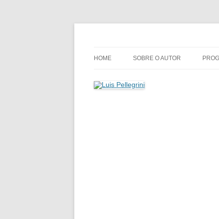
Pular
para
o
Luis Pellegrini
conteúdo
HOME
SOBRE O AUTOR
PROG