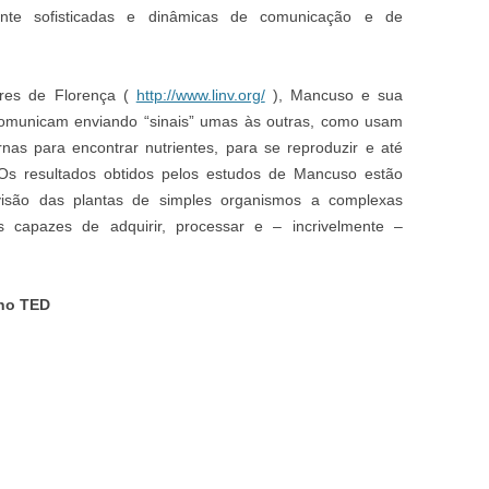
ente sofisticadas e dinâmicas de comunicação e de
dores de Florença (
http://www.linv.org/
), Mancuso e sua
omunicam enviando “sinais” umas às outras, como usam
nas para encontrar nutrientes, para se reproduzir e até
Os resultados obtidos pelos estudos de Mancuso estão
visão das plantas de simples organismos a complexas
s capazes de adquirir, processar e – incrivelmente –
 no TED