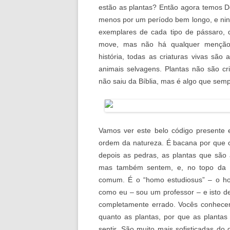
estão as plantas? Então agora temos D
menos por um período bem longo, e ning
exemplares de cada tipo de pássaro, d
move, mas não há qualquer menção
história, todas as criaturas vivas sã
animais selvagens. Plantas não são cr
não saiu da Bíblia, mas é algo que s
Vamos ver este belo código presente 
ordem da natureza. É bacana por que 
depois as pedras, as plantas que são
mas também sentem, e, no topo da
comum. É o “homo estudiosus” – o ho
como eu – sou um professor – e isto de
completamente errado. Vocês conhec
quanto as plantas, por que as planta
sentir. São muito mais sofisticadas do