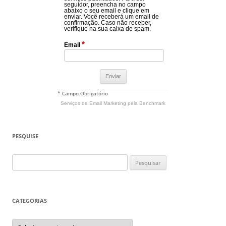
seguidor, preencha no campo
abaixo o seu email e clique em
enviar. Você receberá um email de
confirmação. Caso não receber,
verifique na sua caixa de spam.
*
Email
* Campo Obrigatório
Serviços de Email Marketing
pela Benchmark
PESQUISE
Pesquisar
por:
CATEGORIAS
Categorias