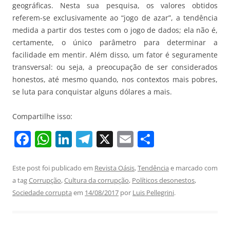
geográficas. Nesta sua pesquisa, os valores obtidos
referem-se exclusivamente ao “jogo de azar”, a tendência
medida a partir dos testes com o jogo de dados; ela não é,
certamente, o único parâmetro para determinar a
facilidade em mentir. Além disso, um fator é seguramente
transversal: ou seja, a preocupação de ser considerados
honestos, até mesmo quando, nos contextos mais pobres,
se luta para conquistar alguns dólares a mais.
Compartilhe isso:
F
W
Li
T
X
E
S
a
h
n
el
m
h
c
at
k
e
ai
ar
Este post foi publicado em
Revista Oásis
,
Tendência
e marcado com
a tag
Corrupção
,
Cultura da corrupção
,
Políticos desonestos
,
e
s
e
gr
l
e
Sociedade corrupta
em
14/08/2017
por
Luis Pellegrini
.
b
A
dI
a
o
p
n
m