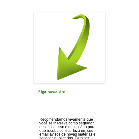
o
p
k
Siga nosso site
Recomendamos vivamente que
você se inscreva como seguidor
deste site. Isso é necessário para
que receba com certeza em seu
email avisos de novas matérias e
serviços publicados. Para ser