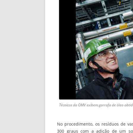
Técnicos da OMV exibem garrafa de óleo obtido
No procedimento, os resíduos de vas
300 graus com a adição de um solv