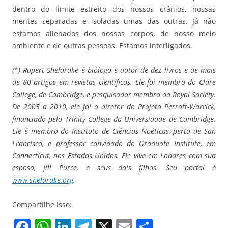
dentro do limite estreito dos nossos crânios, nossas
mentes separadas e isoladas umas das outras. Já não
estamos alienados dos nossos corpos, de nosso meio
ambiente e de outras pessoas. Estamos interligados.
(*) Rupert Sheldrake é biólogo e autor de dez livros e de mais
de 80 artigos em revistas científicas. Ele foi membro do Clare
College, de Cambridge, e pesquisador membro da Royal Society.
De 2005 a 2010, ele foi o diretor do Projeto Perrott-Warrick,
financiado pelo Trinity College da Universidade de Cambridge.
Ele é membro do Instituto de Ciências Noéticas, perto de San
Francisco, e professor convidado do Graduate Institute, em
Connecticut, nos Estados Unidos. Ele vive em Londres com sua
esposa, Jill Purce, e seus dois filhos.
Seu portal é
www.sheldrake.org
.
Compartilhe isso:
F
W
Li
T
X
E
S