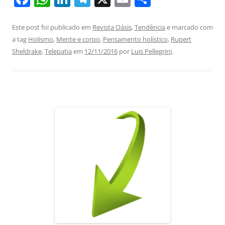
a
h
n
el
m
h
c
at
k
e
ai
ar
Este post foi publicado em
Revista Oásis
,
Tendência
e marcado com
a tag
Holismo
,
Mente e corpo
,
Pensamento holístico
,
Rupert
e
s
e
gr
l
e
Sheldrake
,
Telepatia
em
12/11/2016
por
Luis Pellegrini
.
b
A
dI
a
o
p
n
m
o
p
k