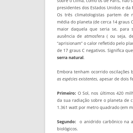
sobre o clima, como os de Paris, não
presidentes dos Estados Unidos e da 
Os três climatologistas partem de 
média do planeta (de cerca 14 graus C
maior daquela que seria se, para
ausência de atmosfera ( ou seja, d
“aprisionam” o calor refletido pelo pl
de 17 graus C negativos. Significa qu
serra natural
.
Embora tenham ocorrido oscilações 
as espécies existentes
, apesar de dois 
Primeiro:
O Sol, nos últimos 420 mi
da sua radiação sobre o planeta de c
1.361 watt por metro quadrado (em m
Segundo:
o anidrido carbônico na a
biológicos.