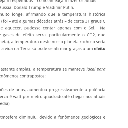
 sejam respeitados – como ameaçam fazer os atuais
Rússia, Donald Trump e Vladimir Putin.
muito longe, afirmando que a temperatura histórica
) foi – até algumas décadas atrás – de cerca 31 graus C
 se aquecer, pudesse contar apenas com o Sol. Na
e gases de efeito serra, particularmente o CO2, que
aneta), a temperatura deste nosso planeta rochoso seria
e a vida na Terra só pode se afirmar graças a um
efeito
bastante amplas, a temperatura se manteve
ideal para
fenômenos contrapostos:
lhões de anos, aumentou progressivamente a potência
erca 9 watt por metro quadrado.até chegar aos atuais
édia);
tmosfera diminuiu, devido a fenômenos geológicos e