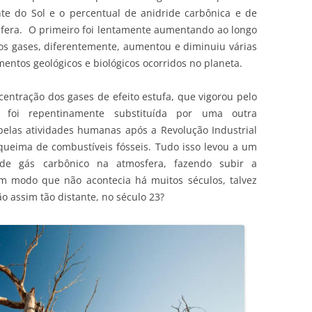
nte do Sol e o percentual de anidride carbônica e de
fera. O primeiro foi lentamente aumentando ao longo
 dos gases, diferentemente, aumentou e diminuiu várias
entos geológicos e biológicos ocorridos no planeta.
centração dos gases de efeito estufa, que vigorou pelo
foi repentinamente substituída por uma outra
a pelas atividades humanas após a Revolução Industrial
a queima de combustíveis fósseis. Tudo isso levou a um
de gás carbônico na atmosfera, fazendo subir a
m modo que não acontecia há muitos séculos, talvez
o assim tão distante, no século 23?