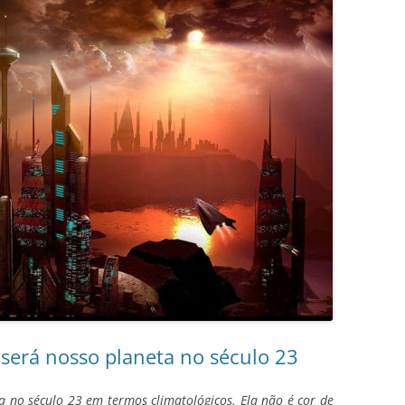
será nosso planeta no século 23
a no século 23 em termos climatológicos. Ela não é cor de