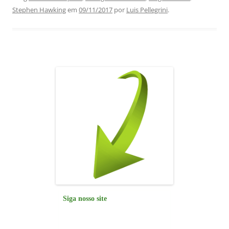
e
s
e
gr
l
e
Stephen Hawking
em
09/11/2017
por
Luis Pellegrini
.
b
A
dI
a
o
p
n
m
o
p
k
Siga nosso site