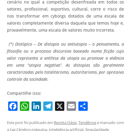
cenário no qual a competição desenfreada em todos os
setores, profissional, esportivo, cultural, corre o risco de
nos transformar em cyborgs dotados de uma escala de
valores completamente diversa daquela que temos hoje e,
provavelmente, uma escala de valores muito incorreta.
(*) Distópico – De distopia ou antiutopia – o pensamento, a
filosofia ou o processo discursivo baseado numa ficção cujo
valor representa a antítese da utopia ou promove a vivência
em uma “utopia negativa”. As distopias são geralmente
caracterizadas pelo totalitarismo, autoritarismo, por opressivo
controle da sociedade.
Compartilhe isso:
F
W
Li
T
X
E
S
a
h
n
el
m
h
c
at
k
e
ai
ar
Este post foi publicado em
Revista Oásis
,
Tendência
e marcado com
a tag
Cérebro-máquina
,
Inteligência artificial
,
Singularidade
,