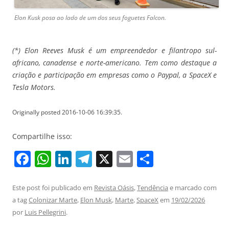
Elon Kusk posa ao lado de um dos seus foguetes Falcon.
(*) Elon Reeves Musk é um empreendedor e filantropo sul-
africano, canadense e norte-americano. Tem como destaque a
criação e participação em empresas como o Paypal, a SpaceX e
Tesla Motors.
Originally posted 2016-10-06 16:39:35.
Compartilhe isso:
F
W
Li
T
X
E
S
a
h
n
el
m
h
c
at
k
e
ai
ar
Este post foi publicado em
Revista Oásis
,
Tendência
e marcado com
a tag
Colonizar Marte
,
Elon Musk
,
Marte
,
SpaceX
em
19/02/2026
e
s
e
gr
l
e
por
Luis Pellegrini
.
b
A
dI
a