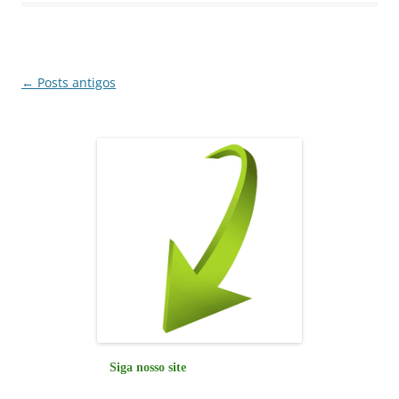
o
p
n
m
o
p
k
Navegação
←
Posts antigos
de
posts
Siga nosso site