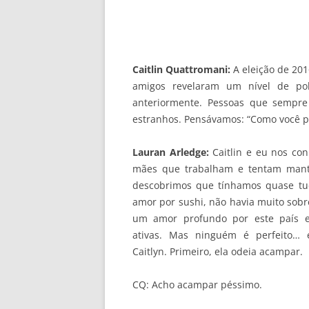
Caitlin Quattromani:
A eleição de 201
amigos revelaram um nível de po
anteriormente. Pessoas que sempre
estranhos. Pensávamos: “Como você po
Lauran Arledge:
Caitlin e eu nos co
mães que trabalham e tentam mante
descobrimos que tínhamos quase t
amor por sushi, não havia muito so
um amor profundo por este país e 
ativas. Mas ninguém é perfeito… 
Caitlyn. Primeiro, ela odeia acampar.
CQ: Acho acampar péssimo.