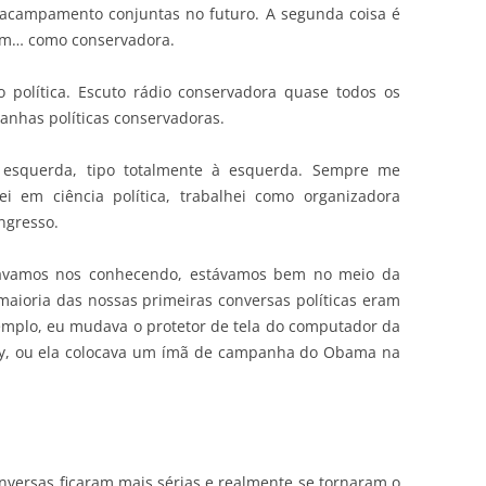
e acampamento conjuntas no futuro. A segunda coisa é
bem… como conservadora.
 política. Escuto rádio conservadora quase todos os
anhas políticas conservadoras.
 esquerda, tipo totalmente à esquerda. Sempre me
ei em ciência política, trabalhei como organizadora
ngresso.
távamos nos conhecendo, estávamos bem no meio da
aioria das nossas primeiras conversas políticas eram
emplo, eu mudava o protetor de tela do computador da
ey, ou ela colocava um ímã de campanha do Obama na
nversas ficaram mais sérias e realmente se tornaram o