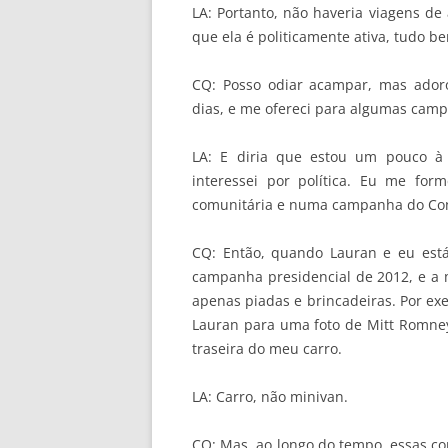
LA: Portanto, não haveria viagens d
que ela é politicamente ativa, tudo 
CQ: Posso odiar acampar, mas adoro
dias, e me ofereci para algumas camp
LA: E diria que estou um pouco à
interessei por política. Eu me form
comunitária e numa campanha do Co
CQ: Então, quando Lauran e eu es
campanha presidencial de 2012, e a m
apenas piadas e brincadeiras. Por ex
Lauran para uma foto de Mitt Romn
traseira do meu carro.
LA: Carro, não minivan.
CQ: Mas, ao longo do tempo, essas co