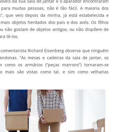
óveis da sua sala de jantar e o aparador encontraram
ara muitas pessoas, não é tão fácil. A maioria dos
, que veio depois da minha, já está estabelecida e
mais objetos herdados dos pais e dos avós. Os filhos
 ou não gostam de objetos antigos, ou não dispõem de
ra tê-los.
o comentarista Richard Eisenberg observa que ninguém
andonas. “As mesas e cadeiras da sala de jantar, os
m como os armários (“peças marrons”) tornaram-se
ão mais são vistas como tal, e sim como velharias