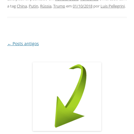
c
at
k
e
ai
ar
a tag
China
,
Putin
,
Rússia
,
Trump
em
01/10/2018
por
Luis Pellegrini
.
e
s
e
gr
l
e
b
A
dI
a
o
p
n
m
o
p
Navegação
←
Posts antigos
k
de
posts