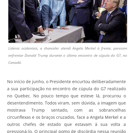
Líderes ocidentais, a chanceler alemã Angela Merkel à frente, parecem
enfrentar Donald Trump durante o último encontro de cúpula do G7, no
Canadá.
No início de junho, o Presidente encurtou deliberadamente
a sua participação no encontro de cúpula do G7 realizado
no Quebec. No pouco tempo que esteve lá, procurou o
desentendimento. Todos viram, sem dúvida, a imagem que
mostrava Trump sentado, com as sobrancelhas
circunflexas e os braços cruzados, face a Angela Merkel e a
outros chefes de estado que estavam à sua volta a
pressioná-lo. O principal pomo de discórdia nessa reunião