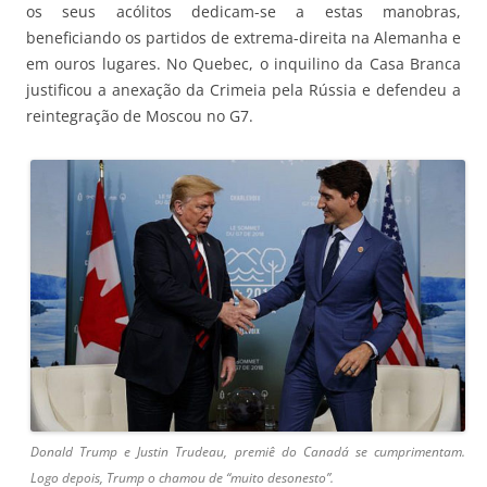
os seus acólitos dedicam-se a estas manobras,
beneficiando os partidos de extrema-direita na Alemanha e
em ouros lugares. No Quebec, o inquilino da Casa Branca
justificou a anexação da Crimeia pela Rússia e defendeu a
reintegração de Moscou no G7.
Donald Trump e Justin Trudeau, premiê do Canadá se cumprimentam.
Logo depois, Trump o chamou de “muito desonesto”.