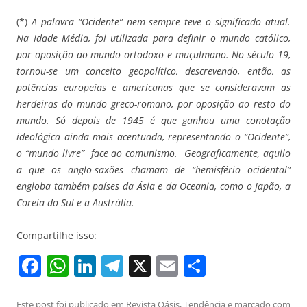
(*)
A palavra “Ocidente” nem sempre teve o significado atual.
Na Idade Média, foi utilizada para definir o mundo católico,
por oposição ao mundo ortodoxo e muçulmano. No século 19,
tornou-se um conceito geopolítico, descrevendo,
então, as
potências europeias e americanas que se consideravam
as
herdeiras do mundo greco-romano, por oposição ao resto do
mundo. Só depois de 1945 é que ganhou uma conotação
ideológica ainda mais acentuada,
representando o “Ocidente”,
o “mundo livre” face ao comunismo.
Geograficamente, aquilo
a que os anglo-saxões chamam de “hemisfério ocidental”
engloba também países da Ásia e da Oceania, como o Japão, a
Coreia do Sul e a Austrália.
Compartilhe isso:
F
W
Li
T
X
E
S
a
h
n
el
m
h
Este post foi publicado em
Revista Oásis
,
Tendência
e marcado com