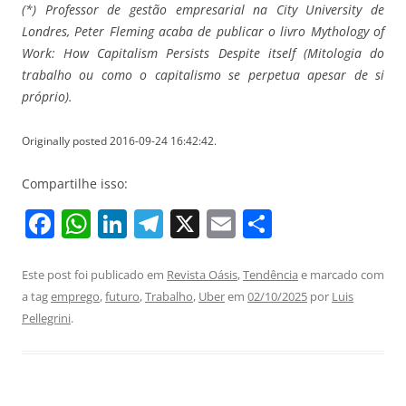
(*) Professor de gestão empresarial na City University de
Londres, Peter Fleming acaba de publicar o livro Mythology of
Work: How Capitalism
Persists Despite itself (Mitologia do
trabalho ou como o capitalismo se perpetua apesar de si
próprio).
Originally posted 2016-09-24 16:42:42.
Compartilhe isso:
F
W
Li
T
X
E
S
a
h
n
el
m
h
c
at
k
e
ai
ar
Este post foi publicado em
Revista Oásis
,
Tendência
e marcado com
a tag
emprego
,
futuro
,
Trabalho
,
Uber
em
02/10/2025
por
Luis
e
s
e
gr
l
e
Pellegrini
.
b
A
dI
a
o
p
n
m
o
p