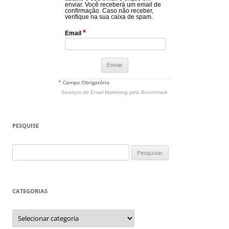
enviar. Você receberá um email de
confirmação. Caso não receber,
verifique na sua caixa de spam.
*
Email
* Campo Obrigatório
Serviços de Email Marketing
pela Benchmark
PESQUISE
Pesquisar
por:
CATEGORIAS
Categorias