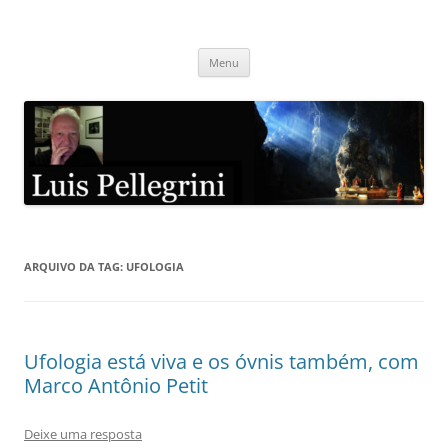
Pular
para
Luis Pellegrini
o
conteúdo
Menu
ARQUIVO DA TAG:
UFOLOGIA
Ufologia está viva e os óvnis também, com
Marco Antônio Petit
Deixe uma resposta