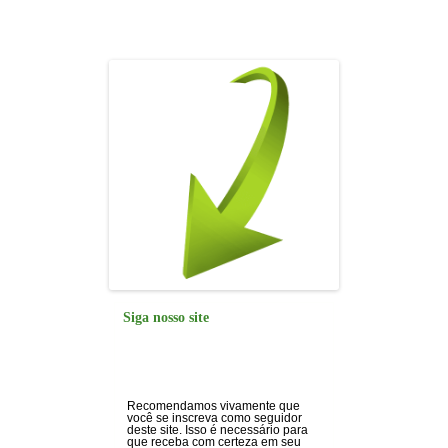
o
p
n
m
o
p
k
Siga nosso site
Recomendamos vivamente que
você se inscreva como seguidor
deste site. Isso é necessário para
que receba com certeza em seu