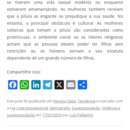
se tiverem uma vida sexual modesta ou enquanto
estiverem amamentando. As mulheres também receiam
que a pílula as engorde ou prejudique a sua saúde. No
entanto, o principal obstáculo é cultural. As mulheres
solteiras que tomam a pílula são consideradas como
promíscuas, o ambiente social ou os líderes religiosos
acham que as pessoas devem poder ter filhos sem
restrições ou os homens tornam o seu estatuto
dependente de um grande número de filhos.
Compartilhe isso:
F
W
Li
T
X
E
S
a
h
n
el
m
h
c
at
k
e
ai
ar
Este post foi publicado em
Revista Oásis
,
Tendência
e marcado com
a tag
Crise populacional
,
Demografia
,
Superpopulacão
,
Violência e
e
s
e
gr
l
e
superpopulação
em
17/07/2019
por
Luis Pellegrini
.
b
A
dI
a