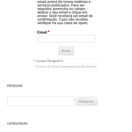
email avisos de novas matérias e
serviços publicados. Para ser
seguidor, preencha no campo
abaixo o seu email e clique em
enviar. Você receberá um email de
confirmação. Caso não receber,
verifique na sua caixa de spam.
*
Email
* Campo Obrigatório
Serviços de Email Marketing
pela Benchmark
PESQUISE
Pesquisar
por:
CATEGORIAS