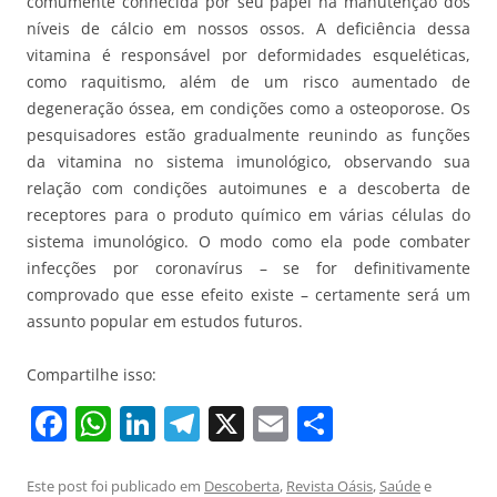
comumente conhecida por seu papel na manutenção dos
níveis de cálcio em nossos ossos. A deficiência dessa
vitamina é responsável por deformidades esqueléticas,
como raquitismo, além de um risco aumentado de
degeneração óssea, em condições como a osteoporose. Os
pesquisadores estão gradualmente reunindo as funções
da vitamina no sistema imunológico, observando sua
relação com condições autoimunes e a descoberta de
receptores para o produto químico em várias células do
sistema imunológico. O modo como ela pode combater
infecções por coronavírus – se for definitivamente
comprovado que esse efeito existe – certamente será um
assunto popular em estudos futuros.
Compartilhe isso:
F
W
Li
T
X
E
S
a
h
n
el
m
h
c
at
k
e
ai
ar
Este post foi publicado em
Descoberta
,
Revista Oásis
,
Saúde
e