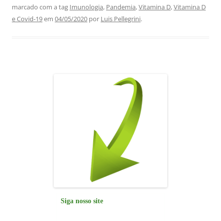
marcado com a tag
Imunologia
,
Pandemia
,
Vitamina D
,
Vitamina D
e
s
e
gr
l
e
e Covid-19
em
04/05/2020
por
Luis Pellegrini
.
b
A
dI
a
o
p
n
m
o
p
k
Siga nosso site