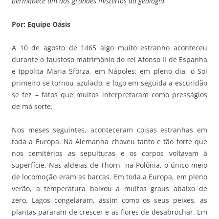
permanece um dos grandes mistérios da geologia.
Por: Equipe Oásis
A 10 de agosto de 1465 algo muito estranho aconteceu
durante o faustoso matrimônio do rei Afonso II de Espanha
e Ippolita Maria Sforza, em Nápoles: em pleno dia, o Sol
primeiro se tornou azulado, e logo em seguida a escuridão
se fez – fatos que muitos interpretaram como presságios
de má sorte.
Nos meses seguintes, aconteceram coisas estranhas em
toda a Europa. Na Alemanha choveu tanto e tão forte que
nos cemitérios as sepulturas e os corpos voltavam à
superfície. Nas aldeias de Thorn, na Polônia, o único meio
de locomoção eram as barcas. Em toda a Europa, em pleno
verão, a temperatura baixou a muitos graus abaixo de
zero. Lagos congelaram, assim como os seus peixes, as
plantas pararam de crescer e as flores de desabrochar. Em