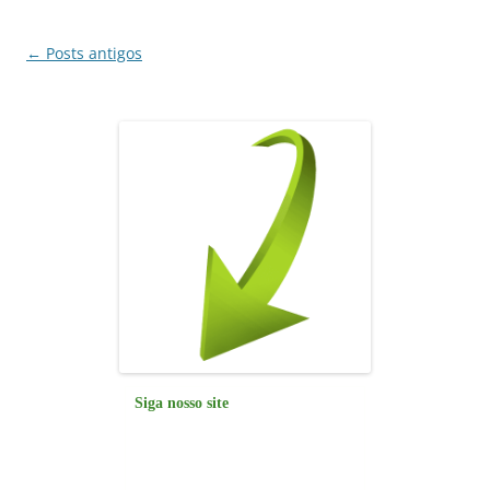
o
p
k
Navegação
←
Posts antigos
de
posts
Siga nosso site