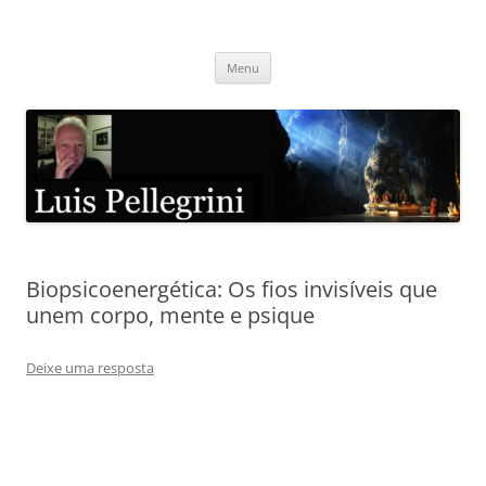
Pular
para
Luis Pellegrini
o
conteúdo
Menu
Biopsicoenergética: Os fios invisíveis que
unem corpo, mente e psique
Deixe uma resposta