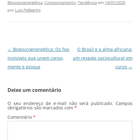
b
A
dI
a
Biopsicoenergética
,
Comportamento
,
Tendência
em
14/07/2025
o
p
n
m
por
Luis Pellegrini
.
o
p
k
Navegação
←
Biopsicoenergética: Os fios
O Brasil e a alma africana:
de
invisíveis que unem corpo,
um resgate sociocultural em
posts
mente e psique
curso
→
Deixe um comentário
O seu endereço de e-mail não será publicado.
Campos
obrigatórios são marcados com
*
Comentário
*