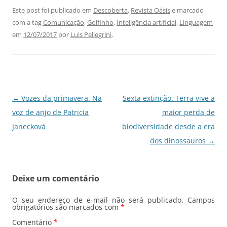
c
at
k
e
ai
ar
Este post foi publicado em
Descoberta
,
Revista Oásis
e marcado
com a tag
Comunicação
,
Golfinho
,
Inteligência artificial
,
Linguagem
e
s
e
gr
l
e
em
12/07/2017
por
Luis Pellegrini
.
b
A
dI
a
o
p
n
m
o
p
k
Navegação
←
Vozes da primavera. Na
Sexta extinção. Terra vive a
de
voz de anjo de Patricia
maior perda de
posts
Janecková
biodiversidade desde a era
dos dinossauros
→
Deixe um comentário
O seu endereço de e-mail não será publicado.
Campos
obrigatórios são marcados com
*
Comentário
*