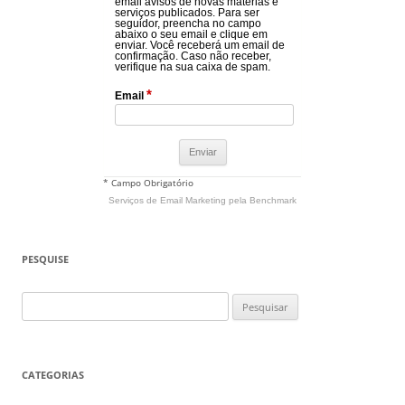
email avisos de novas matérias e
serviços publicados. Para ser
seguidor, preencha no campo
abaixo o seu email e clique em
enviar. Você receberá um email de
confirmação. Caso não receber,
verifique na sua caixa de spam.
*
Email
* Campo Obrigatório
Serviços de Email Marketing
pela Benchmark
PESQUISE
Pesquisar
por:
CATEGORIAS