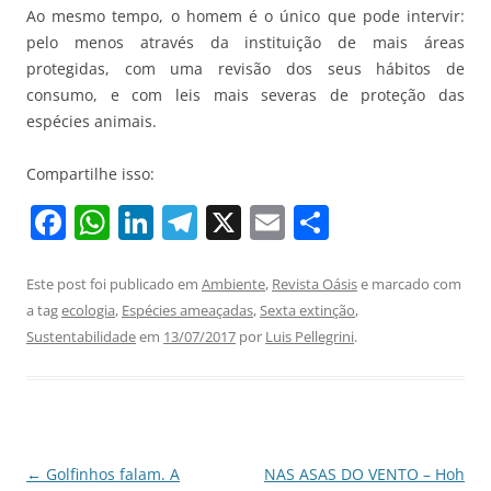
Ao mesmo tempo, o homem é o único que pode intervir:
pelo menos através da instituição de mais áreas
protegidas, com uma revisão dos seus hábitos de
consumo, e com leis mais severas de proteção das
espécies animais.
Compartilhe isso:
F
W
Li
T
X
E
S
a
h
n
el
m
h
c
at
k
e
ai
ar
Este post foi publicado em
Ambiente
,
Revista Oásis
e marcado com
a tag
ecologia
,
Espécies ameaçadas
,
Sexta extinção
,
e
s
e
gr
l
e
Sustentabilidade
em
13/07/2017
por
Luis Pellegrini
.
b
A
dI
a
o
p
n
m
o
p
k
Navegação
←
Golfinhos falam. A
NAS ASAS DO VENTO – Hoh