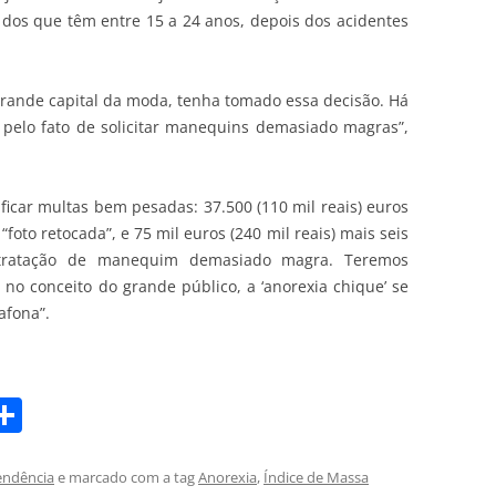
dos que têm entre 15 a 24 anos, depois dos acidentes
 grande capital da moda, tenha tomado essa decisão. Há
 pelo fato de solicitar manequins demasiado magras”,
ificar multas bem pesadas: 37.500 (110 mil reais) euros
to retocada”, e 75 mil euros (240 mil reais) mais seis
tratação de manequim demasiado magra. Teremos
no conceito do grande público, a ‘anorexia chique’ se
fona”.
S
m
h
i
ar
endência
e marcado com a tag
Anorexia
,
Índice de Massa