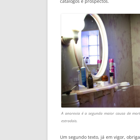
catálogos e prospectos.
A anorexia é a segunda maior causa de mort
estradais.
Um segundo texto, já em vigor, obrig