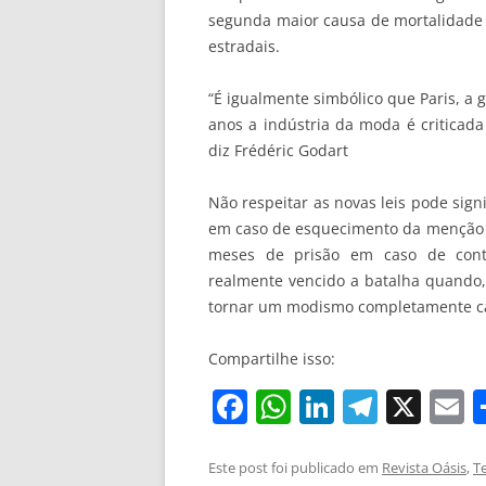
segunda maior causa de mortalidade 
estradais.
“É igualmente simbólico que Paris, a
anos a indústria da moda é criticada
diz Frédéric Godart
Não respeitar as novas leis pode sign
em caso de esquecimento da menção “fo
meses de prisão em caso de con
realmente vencido a batalha quando, 
tornar um modismo completamente ca
Compartilhe isso:
F
W
Li
T
X
E
a
h
n
el
c
at
k
e
a
Este post foi publicado em
Revista Oásis
,
T