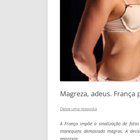
Magreza, adeus. França 
Deixe uma resposta
A França impõe a sinalização de foto
manequins demasiado magras. A decisã
anorexia.