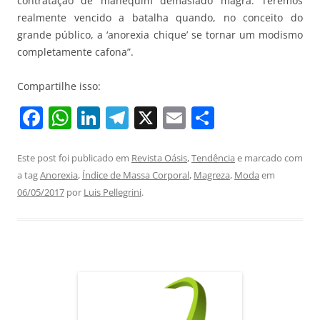
contratação de manequim demasiado magra. Teremos
realmente vencido a batalha quando, no conceito do
grande público, a ‘anorexia chique’ se tornar um modismo
completamente cafona”.
Compartilhe isso:
F
W
Li
T
X
E
S
a
h
n
el
m
h
c
at
k
e
ai
ar
Este post foi publicado em
Revista Oásis
,
Tendência
e marcado com
a tag
Anorexia
,
Índice de Massa Corporal
,
Magreza
,
Moda
em
e
s
e
gr
l
e
06/05/2017
por
Luis Pellegrini
.
b
A
dI
a
o
p
n
m
o
p
k