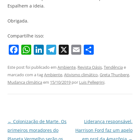
Espalhem a ideia.
Obrigada.
Compartilhe isso:
F
W
Li
T
X
E
S
a
h
n
el
m
h
c
at
k
e
ai
ar
Este post foi publicado em
Ambiente
,
Revista Oásis
,
Tendência
e
marcado com a tag
Ambiente
,
Ativismo climático
,
Greta Thunberg
,
e
s
e
gr
l
e
Mudança climática
em
15/10/2019
por
Luis Pellegrini
.
b
A
dI
a
o
p
n
m
o
p
k
Navegação
←
Colonização de Marte. Os
Liderança responsável.
de
primeiros moradores do
Harrison Ford faz um apelo
posts
Planeta Vermelho serão os
em prol da Amazônia
→