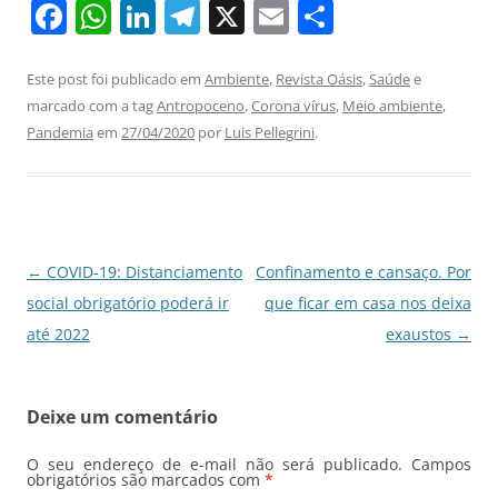
F
W
Li
T
X
E
S
a
h
n
el
m
h
c
at
k
e
ai
ar
Este post foi publicado em
Ambiente
,
Revista Oásis
,
Saúde
e
marcado com a tag
Antropoceno
,
Corona vírus
,
Meio ambiente
,
e
s
e
gr
l
e
Pandemia
em
27/04/2020
por
Luis Pellegrini
.
b
A
dI
a
o
p
n
m
o
p
k
Navegação
←
COVID-19: Distanciamento
Confinamento e cansaço. Por
de
social obrigatório poderá ir
que ficar em casa nos deixa
posts
até 2022
exaustos
→
Deixe um comentário
O seu endereço de e-mail não será publicado.
Campos
obrigatórios são marcados com
*