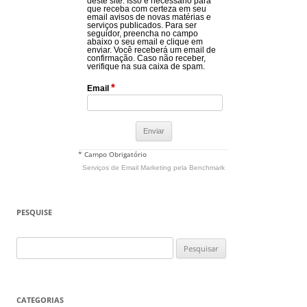
deste site. Isso é necessário para
que receba com certeza em seu
email avisos de novas matérias e
serviços publicados. Para ser
seguidor, preencha no campo
abaixo o seu email e clique em
enviar. Você receberá um email de
confirmação. Caso não receber,
verifique na sua caixa de spam.
*
Email
* Campo Obrigatório
Serviços de Email Marketing
pela Benchmark
PESQUISE
Pesquisar
por:
CATEGORIAS