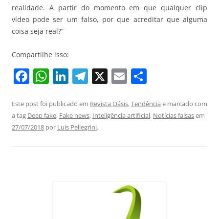
realidade. A partir do momento em que qualquer clip
vídeo pode ser um falso, por que acreditar que alguma
coisa seja real?”
Compartilhe isso:
F
W
Li
T
X
E
S
a
h
n
el
m
h
c
at
k
e
ai
ar
Este post foi publicado em
Revista Oásis
,
Tendência
e marcado com
a tag
Deep fake
,
Fake news
,
Inteligência artificial
,
Notícias falsas
em
e
s
e
gr
l
e
27/07/2018
por
Luis Pellegrini
.
b
A
dI
a
o
p
n
m
o
p
k