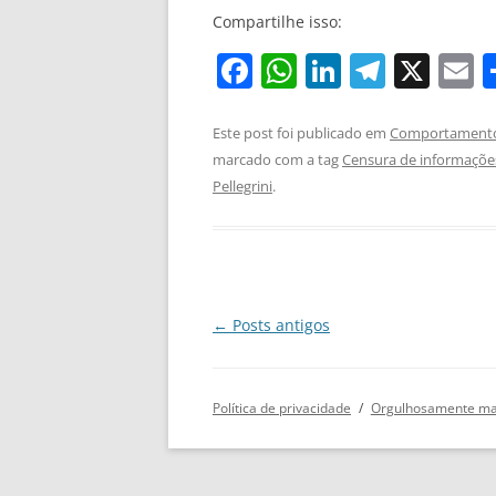
Compartilhe isso:
F
W
Li
T
X
E
a
h
n
el
c
at
k
e
a
Este post foi publicado em
Comportament
marcado com a tag
Censura de informaçõe
e
s
e
gr
l
Pellegrini
.
b
A
dI
a
o
p
n
m
o
p
k
Navegação
←
Posts antigos
de
posts
Política de privacidade
Orgulhosamente ma