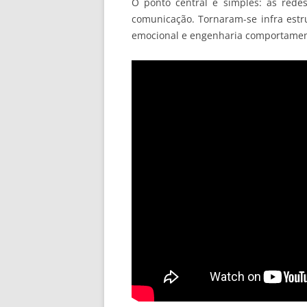
O ponto central é simples: as rede
comunicação. Tornaram-se infra estru
emocional e engenharia comportamen