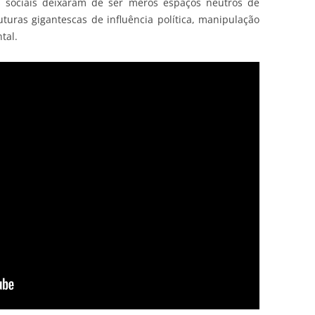
s sociais deixaram de ser meros espaços neutros de
turas gigantescas de influência política, manipulação
tal.