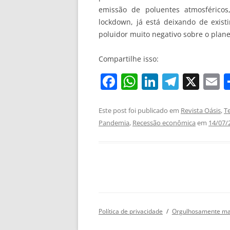
emissão de poluentes atmosféricos
lockdown, já está deixando de exist
poluidor muito negativo sobre o plane
Compartilhe isso:
F
W
Li
T
X
E
a
h
n
el
c
at
k
e
a
Este post foi publicado em
Revista Oásis
,
T
Pandemia
,
Recessão econômica
em
14/07/
e
s
e
gr
l
b
A
dI
a
o
p
n
m
o
p
k
Política de privacidade
Orgulhosamente ma