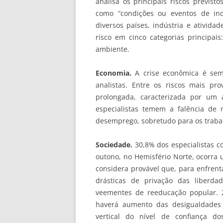
analisa os principais riscos previst
como “condições ou eventos de inc
diversos países, indústria e ativida
risco em cinco categorias principais
ambiente.
Economia.
A crise econômica é sem
analistas. Entre os riscos mais p
prolongada, caracterizada por um 
especialistas temem a falência de
desemprego, sobretudo para os traba
Sociedade.
30,8% dos especialistas c
outono, no Hemisfério Norte, ocorra
considera provável que, para enfren
drásticas de privação das liberd
veementes de reeducação popular. 
haverá aumento das desigualdades 
vertical do nível de confiança d