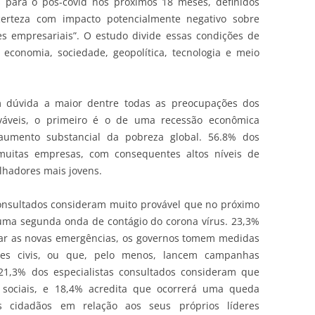
os para o pós-covid nos próximos 18 meses, definidos
erteza com impacto potencialmente negativo sobre
des empresariais”. O estudo divide essas condições de
: economia, sociedade, geopolítica, tecnologia e meio
 dúvida a maior dentre todas as preocupações dos
rováveis, o primeiro é o de uma recessão econômica
aumento substancial da pobreza global. 56.8% dos
 muitas empresas, com consequentes altos níveis de
lhadores mais jovens.
onsultados consideram muito provável que no próximo
 uma segunda onda de contágio do corona vírus. 23,3%
tar as novas emergências, os governos tomem medidas
ades civis, ou que, pelo menos, lancem campanhas
21,3% dos especialistas consultados consideram que
sociais, e 18,4% acredita que ocorrerá uma queda
os cidadãos em relação aos seus próprios líderes