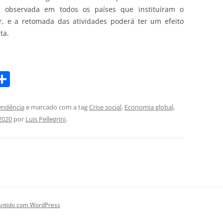
, observada em todos os países que instituíram o
ir, e a retomada das atividades poderá ter um efeito
ta.
S
m
h
i
ar
endência
e marcado com a tag
Crise social
,
Economia global
,
2020
por
Luis Pellegrini
.
e
ntido com WordPress