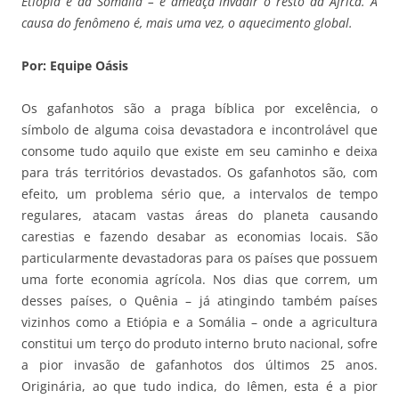
Etiópia e da Somália – e ameaça invadir o resto da África. A
causa do fenômeno é, mais uma vez, o aquecimento global.
Por: Equipe Oásis
Os gafanhotos são a praga bíblica por excelência, o
símbolo de alguma coisa devastadora e incontrolável que
consome tudo aquilo que existe em seu caminho e deixa
para trás territórios devastados. Os gafanhotos são, com
efeito, um problema sério que, a intervalos de tempo
regulares, atacam vastas áreas do planeta causando
carestias e fazendo desabar as economias locais. São
particularmente devastadoras para os países que possuem
uma forte economia agrícola. Nos dias que correm, um
desses países, o Quênia – já atingindo também países
vizinhos como a Etiópia e a Somália – onde a agricultura
constitui um terço do produto interno bruto nacional, sofre
a pior invasão de gafanhotos dos últimos 25 anos.
Originária, ao que tudo indica, do Iêmen, esta é a pior