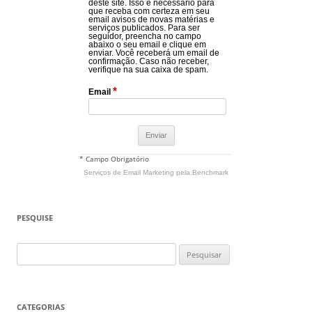
deste site. Isso é necessário para
que receba com certeza em seu
email avisos de novas matérias e
serviços publicados. Para ser
seguidor, preencha no campo
abaixo o seu email e clique em
enviar. Você receberá um email de
confirmação. Caso não receber,
verifique na sua caixa de spam.
*
Email
* Campo Obrigatório
Serviços de Email Marketing
pela Benchmark
PESQUISE
Pesquisar
por:
CATEGORIAS