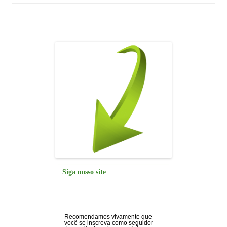
o
p
n
m
o
p
k
Siga nosso site
Recomendamos vivamente que
você se inscreva como seguidor