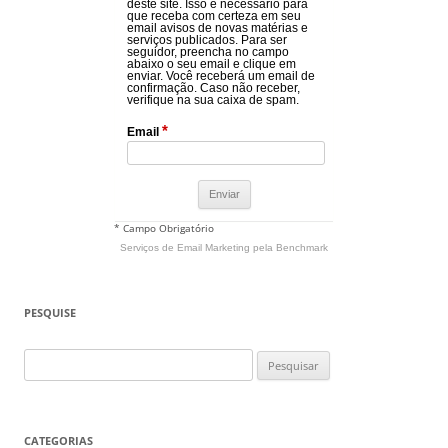
deste site. Isso é necessário para
que receba com certeza em seu
email avisos de novas matérias e
serviços publicados. Para ser
seguidor, preencha no campo
abaixo o seu email e clique em
enviar. Você receberá um email de
confirmação. Caso não receber,
verifique na sua caixa de spam.
*
Email
* Campo Obrigatório
Serviços de Email Marketing
pela Benchmark
PESQUISE
Pesquisar
por:
CATEGORIAS