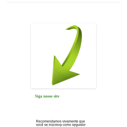
o
p
n
m
o
p
k
Siga nosso site
Recomendamos vivamente que
você se inscreva como seguidor