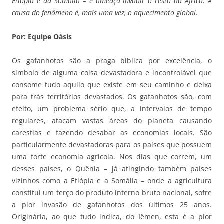
Etiópia e da Somália – e ameaça invadir o resto da África. A
causa do fenômeno é, mais uma vez, o aquecimento global.
Por: Equipe Oásis
Os gafanhotos são a praga bíblica por excelência, o
símbolo de alguma coisa devastadora e incontrolável que
consome tudo aquilo que existe em seu caminho e deixa
para trás territórios devastados. Os gafanhotos são, com
efeito, um problema sério que, a intervalos de tempo
regulares, atacam vastas áreas do planeta causando
carestias e fazendo desabar as economias locais. São
particularmente devastadoras para os países que possuem
uma forte economia agrícola. Nos dias que correm, um
desses países, o Quênia – já atingindo também países
vizinhos como a Etiópia e a Somália – onde a agricultura
constitui um terço do produto interno bruto nacional, sofre
a pior invasão de gafanhotos dos últimos 25 anos.
Originária, ao que tudo indica, do Iêmen, esta é a pior