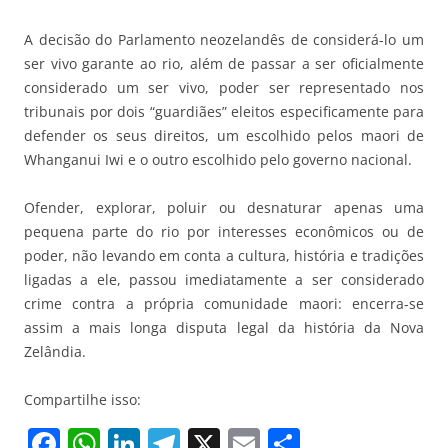
A decisão do Parlamento neozelandês de considerá-lo um
ser vivo garante ao rio, além de passar a ser oficialmente
considerado um ser vivo, poder ser representado nos
tribunais por dois “guardiães” eleitos especificamente para
defender os seus direitos, um escolhido pelos maori de
Whanganui Iwi e o outro escolhido pelo governo nacional.
Ofender, explorar, poluir ou desnaturar apenas uma
pequena parte do rio por interesses econômicos ou de
poder, não levando em conta a cultura, história e tradições
ligadas a ele, passou imediatamente a ser considerado
crime contra a própria comunidade maori: encerra-se
assim a mais longa disputa legal da história da Nova
Zelândia.
Compartilhe isso:
F
W
Li
T
X
E
S