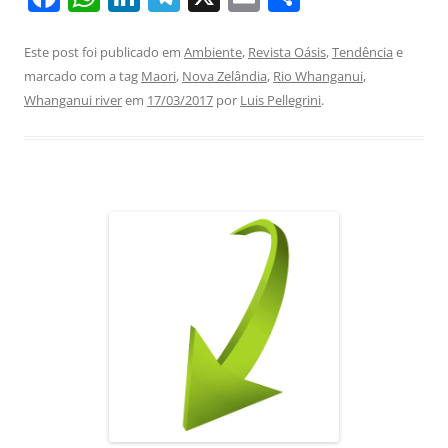
a
h
n
el
m
h
c
at
k
e
ai
ar
Este post foi publicado em
Ambiente
,
Revista Oásis
,
Tendência
e
marcado com a tag
Maori
,
Nova Zelândia
,
Rio Whanganui
,
e
s
e
gr
l
e
Whanganui river
em
17/03/2017
por
Luis Pellegrini
.
b
A
dI
a
o
p
n
m
o
p
k