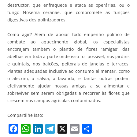
destructor, que enfraquece e ataca as operárias, ou o
fungo Nosema ceranae, que compromete as funções
digestivas dos polinizadores.
Como agir? Além de apoiar todo empenho político de
combate ao aquecimento global, os especialistas
encorajam também o plantio de flores “amigas” das
abelhas em toda a parte onde isso for possível, nos jardins
e quintais, nos balcões, peitorais de janelas e terraços.
Plantas adequadas inclusive ao consumo alimentar, como
o alecrim, a sálvia, a lavanda, e tantas outras podem
efetivamente ajudar nossas amigas a se alimentar e
sobreviver sem serem obrigadas a recorrer às flores que
crescem nos campos agrícolas contaminados.
Compartilhe isso:
F
W
Li
T
X
E
S