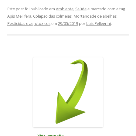
a
h
n
el
m
h
c
at
k
e
ai
ar
Este post foi publicado em
Ambiente
,
Saúde
e marcado com a tag
Apis Mellifera
,
Colapso das colmeias
,
Mortandade de abelhas
,
e
s
e
gr
l
e
Pesticidas e agrotóxicos
em
29/05/2019
por
Luis Pellegrini
.
b
A
dI
a
o
p
n
m
o
p
k
Siga nosso site