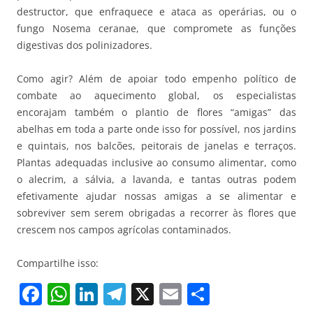
destructor, que enfraquece e ataca as operárias, ou o
fungo Nosema ceranae, que compromete as funções
digestivas dos polinizadores.
Como agir? Além de apoiar todo empenho político de
combate ao aquecimento global, os especialistas
encorajam também o plantio de flores “amigas” das
abelhas em toda a parte onde isso for possível, nos jardins
e quintais, nos balcões, peitorais de janelas e terraços.
Plantas adequadas inclusive ao consumo alimentar, como
o alecrim, a sálvia, a lavanda, e tantas outras podem
efetivamente ajudar nossas amigas a se alimentar e
sobreviver sem serem obrigadas a recorrer às flores que
crescem nos campos agrícolas contaminados.
Compartilhe isso:
F
W
Li
T
X
E
S